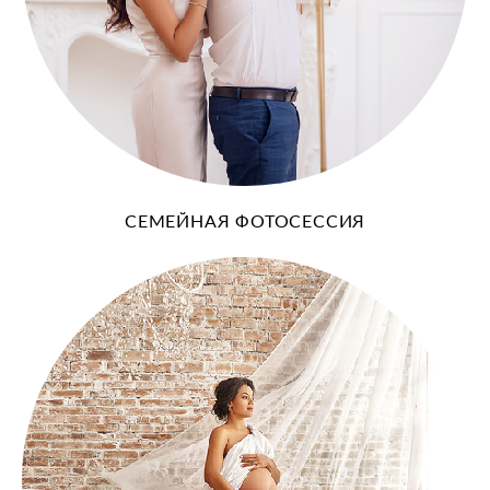
СЕМЕЙНАЯ ФОТОСЕССИЯ