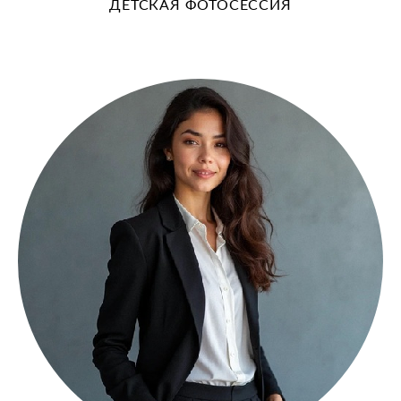
ДЕТСКАЯ ФОТОСЕССИЯ