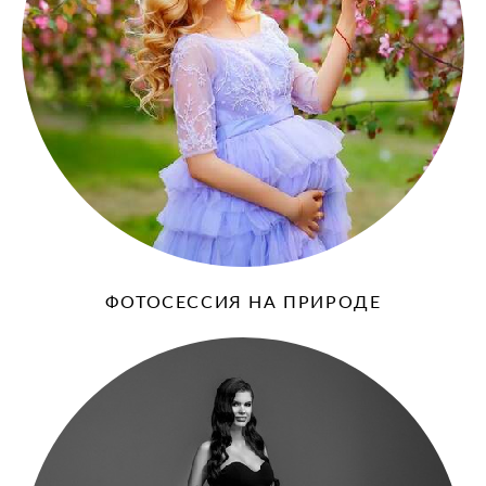
ФОТОСЕССИЯ НА ПРИРОДЕ