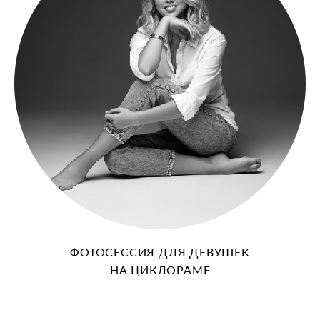
ФОТОСЕССИЯ ДЛЯ ДЕВУШЕК
НА ЦИКЛОРАМЕ