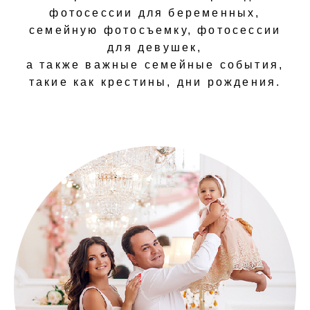
фотосессии для беременных,
семейную фотосъемку, фотосессии
для девушек,
а также важные семейные события,
такие как крестины, дни рождения.