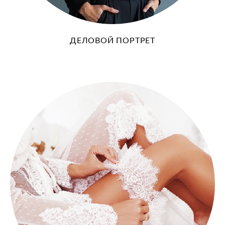
ДЕЛОВОЙ ПОРТРЕТ