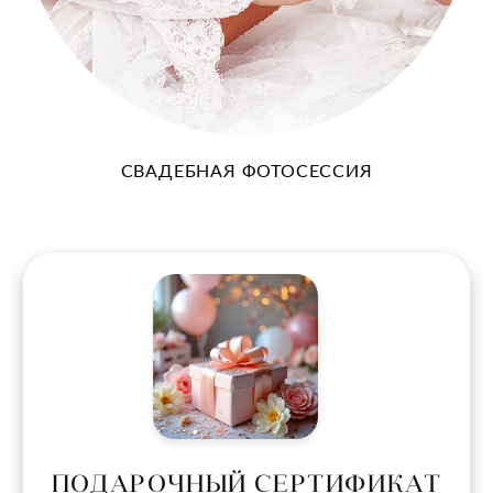
СВАДЕБНАЯ ФОТОСЕССИЯ
ПОДАРОЧНЫЙ СЕРТИФИКАТ